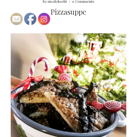
by
nicolekocht
/
0 Comments
Pizzasuppe