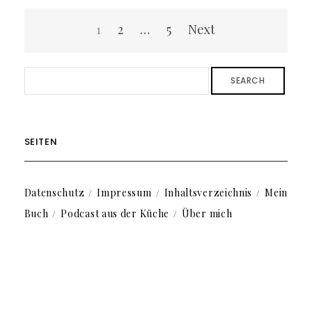
Seitennummerierung
1
2
…
5
Next
der
Beiträge
SEARCH
SEITEN
Datenschutz
Impressum
Inhaltsverzeichnis
Mein
Buch
Podcast aus der Küche
Über mich