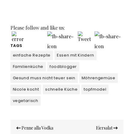
Please follow and like us:
TAGS
einfache Rezepte
Essen mit Kindern
Familienküche
foodblogger
Gesund muss nicht teuer sein
Möhrengemüse
Nicole kocht
schnelle Küche
topfmodel
vegetarisch
Beitragsnavigation
Penne alla Vodka
Eiersalat