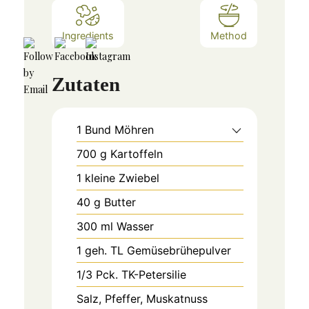
Ingredients
Method
Zutaten
1
Bund
Möhren
700
g
Kartoffeln
1
kleine
Zwiebel
40
g
Butter
300
ml
Wasser
1 geh.
TL
Gemüsebrühepulver
1/3
Pck.
TK-Petersilie
Salz, Pfeffer, Muskatnuss