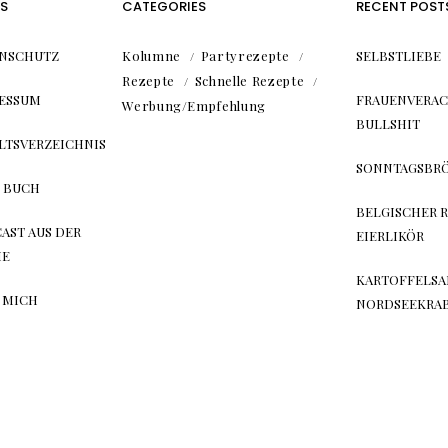
S
CATEGORIES
RECENT POST
NSCHUTZ
Kolumne
Partyrezepte
SELBSTLIEBE
Rezepte
Schnelle Rezepte
ESSUM
FRAUENVERA
Werbung/Empfehlung
BULLSHIT
LTSVERZEICHNIS
SONNTAGSBR
 BUCH
BELGISCHER R
AST AUS DER
EIERLIKÖR
HE
KARTOFFELSA
 MICH
NORDSEEKRA