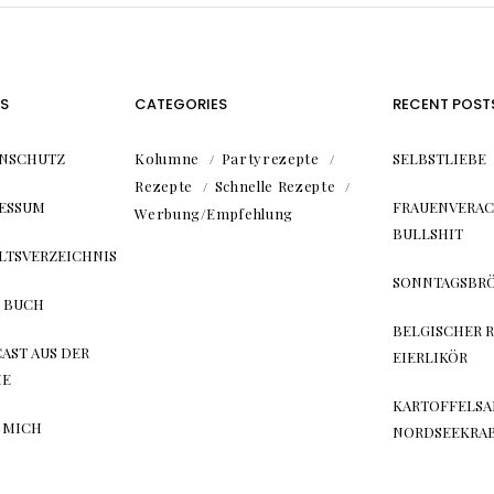
S
CATEGORIES
RECENT POST
NSCHUTZ
Kolumne
Partyrezepte
SELBSTLIEBE
Rezepte
Schnelle Rezepte
ESSUM
FRAUENVERA
Werbung/Empfehlung
BULLSHIT
LTSVERZEICHNIS
SONNTAGSBR
 BUCH
BELGISCHER R
AST AUS DER
EIERLIKÖR
HE
KARTOFFELSA
 MICH
NORDSEEKRA